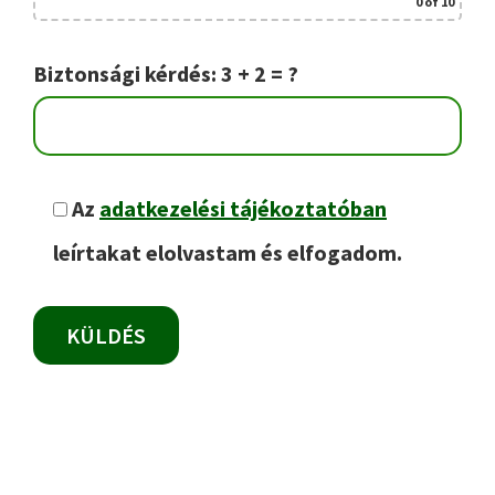
0
of 10
Biztonsági kérdés: 3 + 2 = ?
Az
adatkezelési tájékoztatóban
leírtakat elolvastam és elfogadom.
Elsődleges
oldalsáv