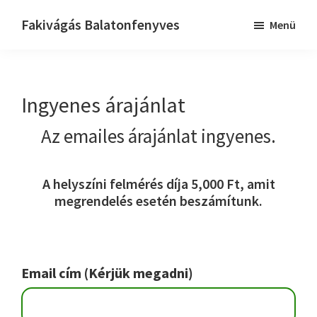
Skip
Ugrás
Ugrás
Fakivágás Balatonfenyves
Menü
to
az
a
Fakivagas
main
elsődleges
lábléchez
Balatonfenyves
content
oldalsávhoz
Ingyenes árajánlat
Az emailes árajánlat ingyenes.
A helyszíni felmérés díja 5,000 Ft, amit
megrendelés esetén beszámítunk.
Email cím (Kérjük megadni)